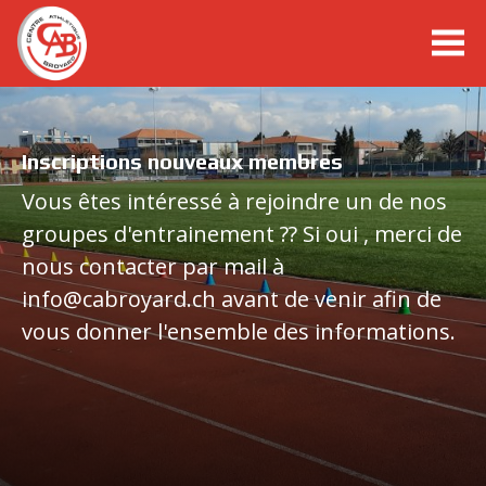
cabroyard.ch
10KM de Payerne - Dimanche 7 mars 2027
-
Inscriptions nouveaux membres
Ouverture des inscriptions: à définir
Stierenberglauf, Lac Noir, 01.08.2026
Oeffnung des Anmeldeportals: noch
Vous êtes intéressé à rejoindre un de nos
festzulegen
groupes d'entrainement ?? Si oui , merci de
Trail du Val Cenis, 02.08.2026
nous contacter par mail à
Championnats suisses élites, Zurich, 25-
info@cabroyard.ch avant de venir afin de
26.07.26
Site Internet dédié :
vous donner l'ensemble des informations.
https://10kmpayerne.ch/
Articles à lire dans news
Eigene Website :
https://10kmpayerne.ch/