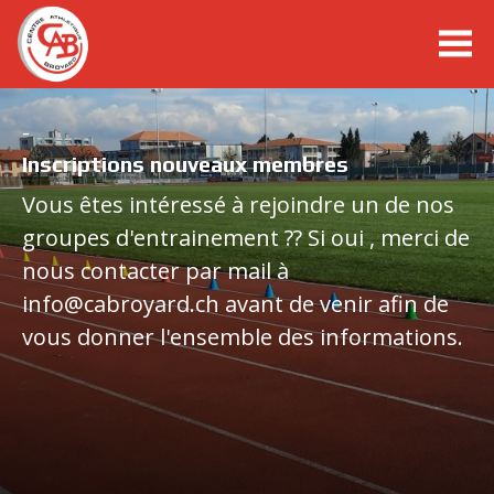
cabroyard.ch
10KM de Payerne - Dimanche 7 mars 2027
-
Inscriptions nouveaux membres
Ouverture des inscriptions: à définir
Stierenberglauf, Lac Noir, 01.08.2026
Oeffnung des Anmeldeportals: noch
Vous êtes intéressé à rejoindre un de nos
festzulegen
groupes d'entrainement ?? Si oui , merci de
Trail du Val Cenis, 02.08.2026
nous contacter par mail à
Championnats suisses élites, Zurich, 25-
info@cabroyard.ch avant de venir afin de
26.07.26
Site Internet dédié :
vous donner l'ensemble des informations.
https://10kmpayerne.ch/
Articles à lire dans news
Eigene Website :
https://10kmpayerne.ch/