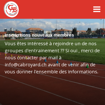
cabroyard.ch
10KM de Payerne - Dimanche 7 mars 2027
-
Inscriptions nouveaux membres
Ouverture des inscriptions: à définir
Stierenberglauf, Lac Noir, 01.08.2026
Oeffnung des Anmeldeportals: noch
Vous êtes intéressé à rejoindre un de nos
festzulegen
groupes d'entrainement ?? Si oui , merci de
Trail du Val Cenis, 02.08.2026
nous contacter par mail à
Championnats suisses élites, Zurich, 25-
info@cabroyard.ch avant de venir afin de
26.07.26
Site Internet dédié :
vous donner l'ensemble des informations.
https://10kmpayerne.ch/
Articles à lire dans news
Eigene Website :
https://10kmpayerne.ch/