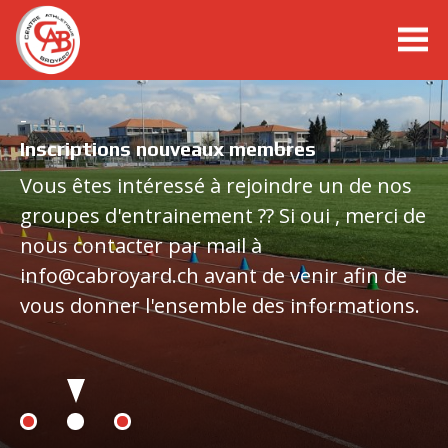
cabroyard.ch
-
10KM de Payerne - Dimanche 1 mars 2026
Inscriptions nouveaux membres
Ouverture des inscriptions: 1er
Stierenberglauf, Lac Noir, 01.08.2026
Vous êtes intéressé à rejoindre un de nos
novembre 2025
groupes d'entrainement ?? Si oui , merci de
Trail du Val Cenis, 02.08.2026
Oeffnung des Anmeldeportals: 1.
nous contacter par mail à
November 2025
Championnats suisses élites, Zurich, 25-
info@cabroyard.ch avant de venir afin de
26.07.26
vous donner l'ensemble des informations.
Articles à lire dans news