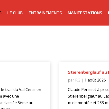
S
LE CLUB
ENTRAÎNEMENTS
MANIFESTATIONS
Stierenberglauf au 
par RG
|
1 août 2026
e trail du Val Cenis en
Claude Perisset à pris
km avec une
Stierenberglauf au Lac
est classée 5ème au
m de montée et 233 m de