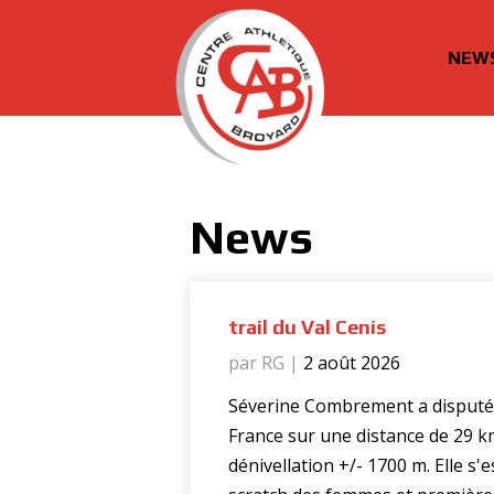
NEW
cabroyard.ch
News
trail du Val Cenis
par RG
|
2 août 2026
Séverine Combrement a disputé l
France sur une distance de 29 
dénivellation +/- 1700 m. Elle s'