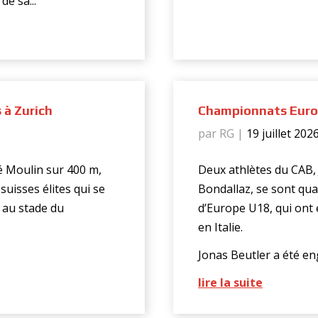
e sa...
 à Zurich
Championnats Europ
par RG
|
19 juillet 202
é Moulin sur 400 m,
Deux athlètes du CAB,
uisses élites qui se
Bondallaz, se sont qua
 au stade du
d’Europe U18, qui ont 
en Italie.
Jonas Beutler a été eng
lire la suite