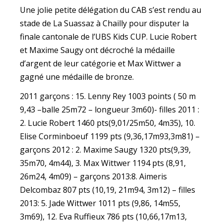
Une jolie petite délégation du CAB s’est rendu au
stade de La Suassaz à Chailly pour disputer la
finale cantonale de l’UBS Kids CUP. Lucie Robert
et Maxime Saugy ont décroché la médaille
d’argent de leur catégorie et Max Wittwer a
gagné une médaille de bronze.
2011 garçons : 15. Lenny Rey 1003 points ( 50 m
9,43 –balle 25m72 – longueur 3m60)- filles 2011 :
2. Lucie Robert 1460 pts(9,01/25m50, 4m35), 10.
Elise Corminboeuf 1199 pts (9,36,17m93,3m81) –
garçons 2012 : 2. Maxime Saugy 1320 pts(9,39,
35m70, 4m44), 3. Max Wittwer 1194 pts (8,91,
26m24, 4m09) – garçons 2013:8. Aimeris
Delcombaz 807 pts (10,19, 21m94, 3m12) – filles
2013: 5. Jade Wittwer 1011 pts (9,86, 14m55,
3m69), 12. Eva Ruffieux 786 pts (10,66,17m13,