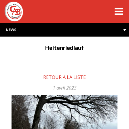
cabroyard.ch
NEWS
Heitenriedlauf
RETOUR À LA LISTE
1 avril 2023