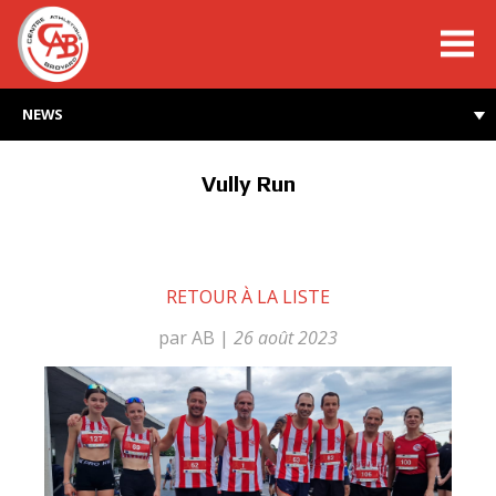
cabroyard.ch
NEWS
Vully Run
RETOUR À LA LISTE
par AB
|
26 août 2023