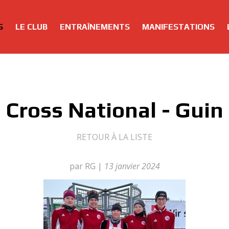
S
LE CLUB
ENTRAÎNEMENTS
MANIFESTATIONS
Cross National - Guin
RETOUR À LA LISTE
par RG
|
13 janvier 2024