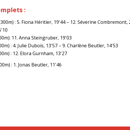
omplets :
'300m) : 5. Fiona Héritier, 19'44 – 12. Séverine Combremont, 
5'10
00m): 11. Anna Steingruber, 19'03
00m) : 4. Julie Dubois, 13'57 – 9. Charlène Beutler, 14'53
00m) : 12. Elora Gurnham, 13'27
00m) : 1. Jonas Beutler, 11'46