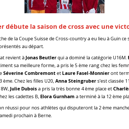
r débute la saison de cross avec une vict
e de la Coupe Suisse de Cross-country a eu lieu à Guin ce 
présentés au départ.
tat revient à
Jonas Beutler
qui a dominé la catégorie U16M.
iment sa meilleure forme, a pris le 5 ème rang chez les fem
ie
Séverine Combremont
et
Laure Fasel-
Monnier
ont term
 ème. Chez les filles U20,
Anna Steingruber
s’est classée 1
U18W,
Julie Dubois
a pris la très bonne 4 ème place et
Charlè
hez les cadettes B,
Elora Gurnham
a terminé à la 12 ème pla
on réussi pour nos athlètes qui disputeront la 2 ème manch
samedi prochain à Berne.