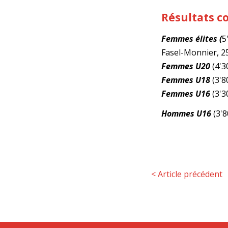
Résultats c
Femmes élites (
5
Fasel-Monnier, 2
Femmes U20
(4'3
Femmes
U18
(3'8
Femmes U16
(3'3
Hommes U16
(3'8
<
Article précédent