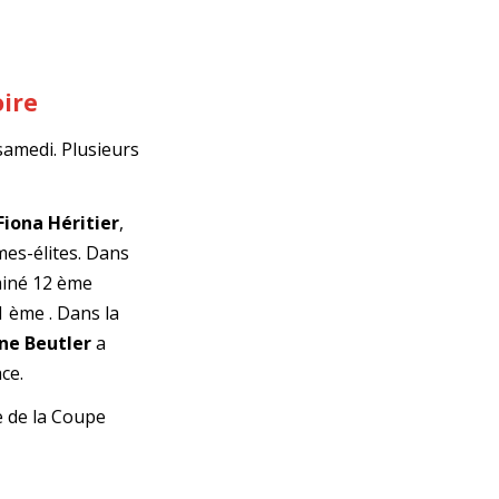
oire
samedi. Plusieurs
Fiona Héritier
,
mes-élites. Dans
iné 12 ème
1 ème . Dans la
ne Beutler
a
ce.
e de la Coupe