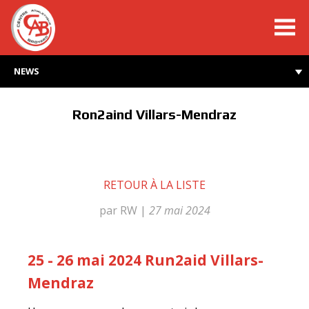
cabroyard.ch
NEWS
Ron2aind Villars-Mendraz
RETOUR À LA LISTE
par RW
|
27 mai 2024
25 - 26 mai 2024 Run2aid Villars-
Mendraz