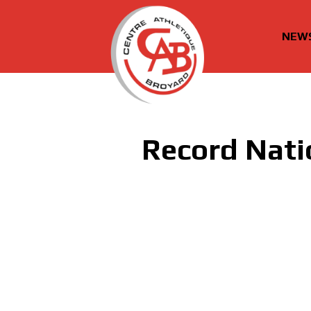
NEW
cabroyard.ch
Record Nati