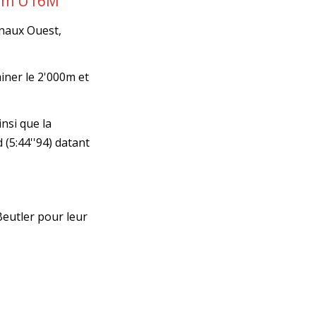
00m U16M
onaux Ouest,
iner le 2'000m et
nsi que la
 (5:44''94) datant
Beutler pour leur