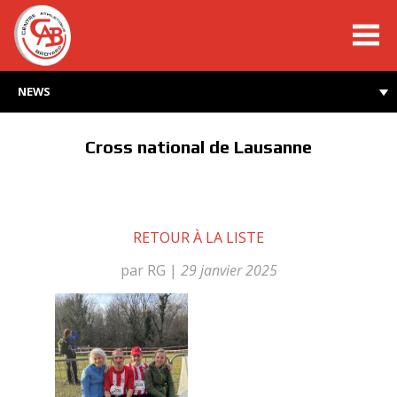
cabroyard.ch
NEWS
Cross national de Lausanne
RETOUR À LA LISTE
par RG
|
29 janvier 2025