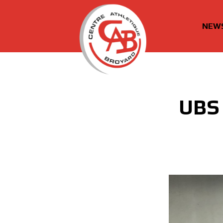
NEW
cabroyard.ch
UBS