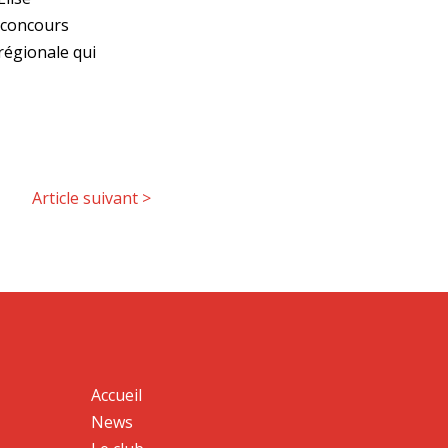
u concours
 régionale qui
Article suivant
>
Accueil
News