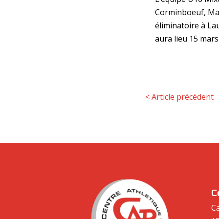
Corminboeuf, Math
éliminatoire à Lau
aura lieu 15 mars
<
Article précédent
C
Ca