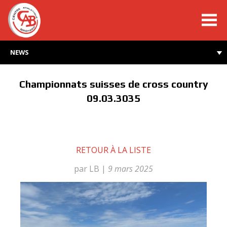
cabroyard.ch
NEWS
Championnats suisses de cross country
09.03.3035
RETOUR À LA LISTE
par LB
|
9 mars 2025