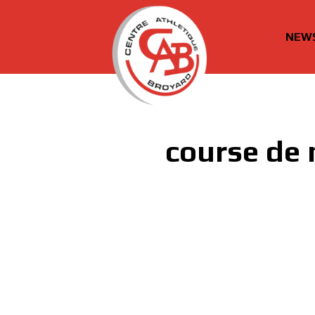
NEW
cabroyard.ch
course de