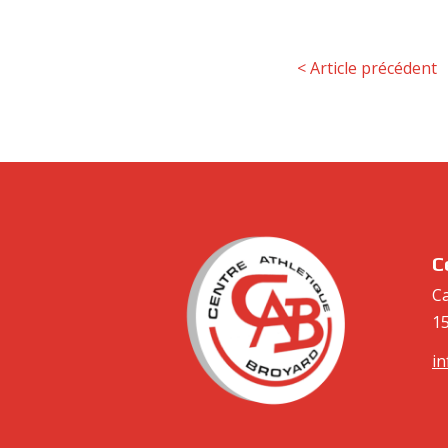
<
Article précédent
C
Ca
1
i
cabroyard.