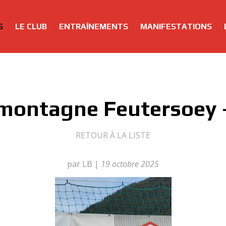
S
LE CLUB
ENTRAÎNEMENTS
MANIFESTATIONS
 montagne Feutersoey 
RETOUR À LA LISTE
par LB
|
19 octobre 2025