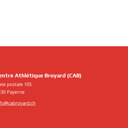
entre Athlétique Broyard (CAB)
se postale 105
530 Payerne
nfo@cabroyard.ch
ch