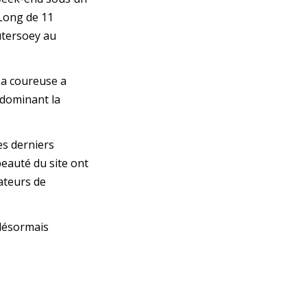
 Long de 11
eutersoey au
La coureuse a
 dominant la
es derniers
beauté du site ont
ateurs de
 désormais