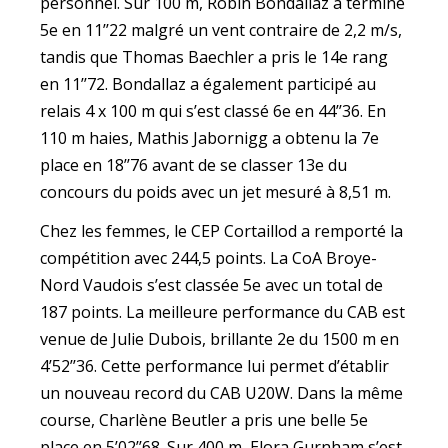
personnel. Sur 100 m, Robin Bondallaz a terminé
5e en 11’’22 malgré un vent contraire de 2,2 m/s,
tandis que Thomas Baechler a pris le 14e rang
en 11’’72. Bondallaz a également participé au
relais 4 x 100 m qui s’est classé 6e en 44’’36. En
110 m haies, Mathis Jabornigg a obtenu la 7e
place en 18’’76 avant de se classer 13e du
concours du poids avec un jet mesuré à 8,51 m.
Chez les femmes, le CEP Cortaillod a remporté la
compétition avec 244,5 points. La CoA Broye-
Nord Vaudois s’est classée 5e avec un total de
187 points. La meilleure performance du CAB est
venue de Julie Dubois, brillante 2e du 1500 m en
4’52’’36. Cette performance lui permet d’établir
un nouveau record du CAB U20W. Dans la même
course, Charlène Beutler a pris une belle 5e
place en 5’02’’68. Sur 400 m, Elora Gurnham s’est