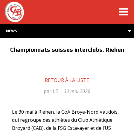
cabroyard.ch
NEWS
Championnats suisses interclubs, Riehen
RETOUR À LA LISTE
par LB
|
30 mai 2026
Le 30 mai à Riehen, la CoA Broye-Nord Vaudois,
qui regroupe des athlètes du Club Athlétique
Broyard (CAB), de la FSG Estavayer et de l’US